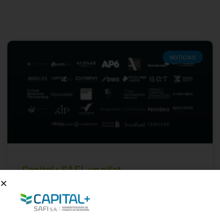
NOTICIAS
Capital+ SAFI, un pilot
partner de los SDG Impact Standards
for Private Equity Funds
Desde inicios del