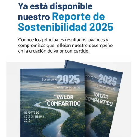
año, Capital+SAFI viene desarrollando dos fondos de
inversión de impacto en Bolivia alineados a los Objetivos
de Desarrollo Sostenible de las Naciones Unidas. Por esta
razón, fue invitado como Pilot Partner de
los SDG Impact Standards for Private Equity Funds y form
ar parte del Implementation Working Group para la
validación de la primera versión
de estos estándares desarrollados
LEER MÁS »
diciembre 20, 2020
No hay comentarios
Archives