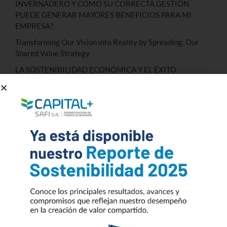
INVERNADERO Y CÓMO SU CORRECTA GESTIÓN
PUEDE GENERAR MAYORES BENEFICIOS PARA MI
EMPRESA?
Transforming Our Vision into Reality by Spreading: Our
Shared Value Strategy
LA SOSTENIBILIDAD ECONÓMICA Y EL ÉXITO
EMPRESARIAL
Transformando Nuestra Visión en Realidad Difundiendo:
Nuestra Estrategia de Valor Compartido
octubre 2025
diciembre 2023
noviembre 2023
agosto 2023
junio 2023
mayo 2023